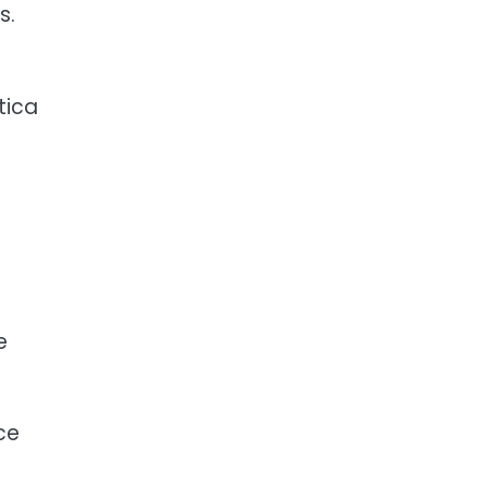
s.
tica
e
ce