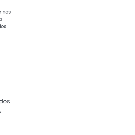
e nos
a
dos
 dos
,