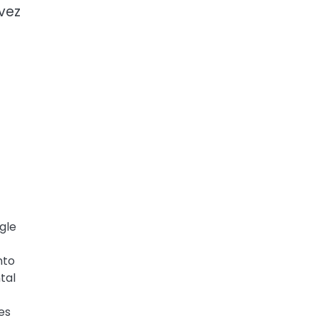
vez
gle
nto
tal
es