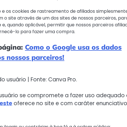
e os cookies de rastreamento de afiliados simplesment
 o site através de um dos sites de nossos parceiros, par
 quando aplicável, permitir que nossos parceiros afilia
rnecê-lo para fazer uma compra.
 página:
Como o Google usa os dados
os nossos parceiros!
o usuário | Fonte: Canva Pro.
o usuário se compromete a fazer uso adequado
este
oferece no site e com caráter enunciativo
 ilegais ou contrárias à boa fé a à ordem pública;