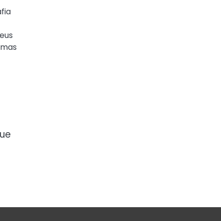
fia
seus
temas
que