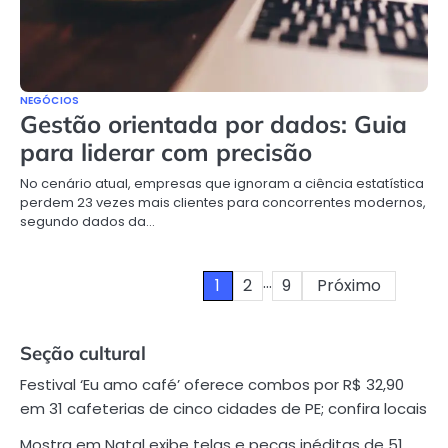
NEGÓCIOS
Gestão orientada por dados: Guia
para liderar com precisão
No cenário atual, empresas que ignoram a ciência estatística
perdem 23 vezes mais clientes para concorrentes modernos,
segundo dados da…
…
1
2
9
Próximo
Paginação
de
Seção cultural
posts
Festival ‘Eu amo café’ oferece combos por R$ 32,90
em 31 cafeterias de cinco cidades de PE; confira locais
Mostra em Natal exibe telas e peças inéditas de 51