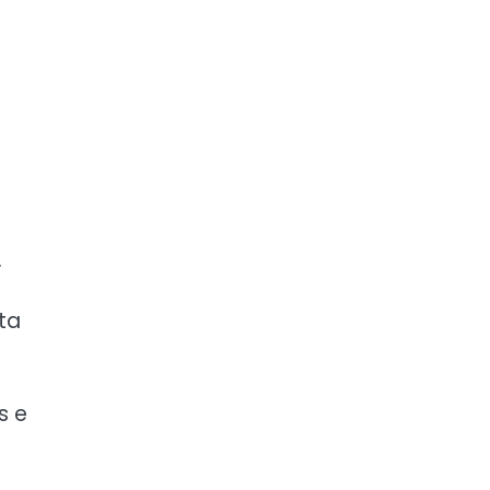
.
ta
s e