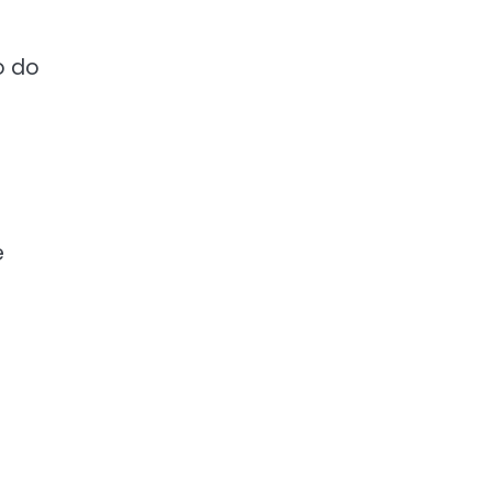
o do
é