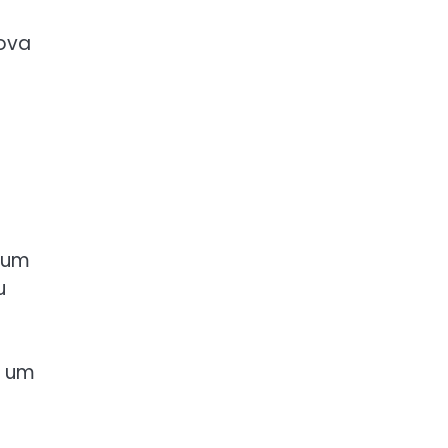
rova
 um
u
é um