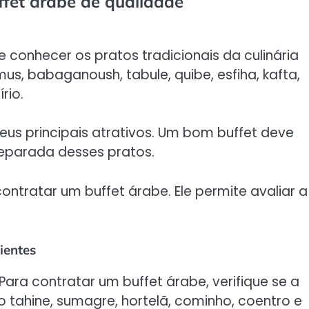
ffet árabe de qualidade
e conhecer os pratos tradicionais da culinária
s, babaganoush, tabule, quibe, esfiha, kafta,
rio.
us principais atrativos. Um bom buffet deve
eparada desses pratos.
ontratar um buffet árabe. Ele permite avaliar a
ientes
ara contratar um buffet árabe, verifique se a
o tahine, sumagre, hortelã, cominho, coentro e