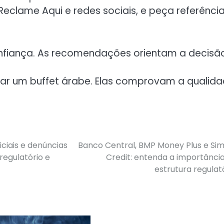
eclame Aqui e redes sociais, e peça referênci
onfiança. As recomendações orientam a decisão
tar um buffet árabe. Elas comprovam a qualid
iciais e denúncias
Banco Central, BMP Money Plus e Si
egulatório e
Credit: entenda a importânci
Navegação
estrutura regulat
de
Post