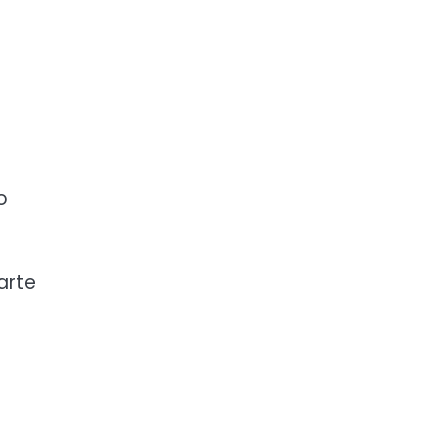
o
arte