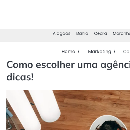
Skip
to
content
Alagoas
Bahia
Ceará
Maranh
Home
Marketing
Co
Como escolher uma agênci
dicas!