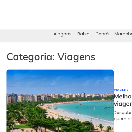
Skip
to
content
Alagoas
Bahia
Ceará
Maranh
Categoria:
Viagens
VIAGENS
Melho
viage
Descobri
quem ama