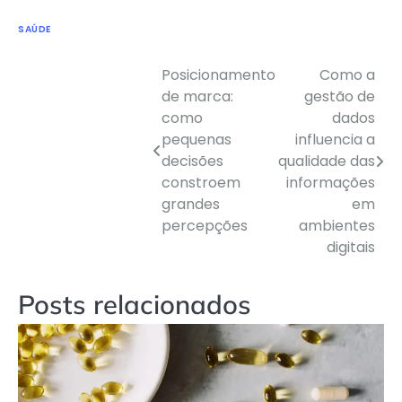
SAÚDE
Posicionamento
Como a
de marca:
gestão de
como
dados
pequenas
influencia a
decisões
qualidade das
Navegação
constroem
informações
grandes
em
de
percepções
ambientes
Post
digitais
Posts relacionados