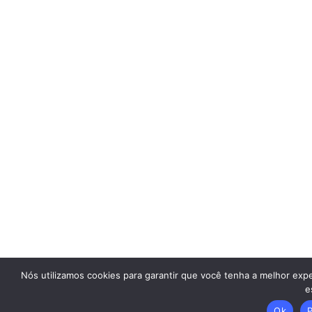
Nós utilizamos cookies para garantir que você tenha a melhor exp
e
Ok
P