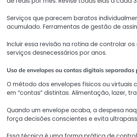
de reais por mês. Revise todas elas a cada 
Serviços que parecem baratos individualme
acumulado. Ferramentas de gestão de assinat
Incluir essa revisão na rotina de controlar
serviços desnecessários por anos.
Uso de envelopes ou contas digitais separadas 
O método dos envelopes físicos ou virtuais 
em “contas” distintas. Alimentação, lazer, t
Quando um envelope acaba, a despesa naque
força decisões conscientes e evita ultrapas
Essa técnica é uma forma prática de contro