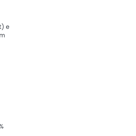
t) e
em
0%