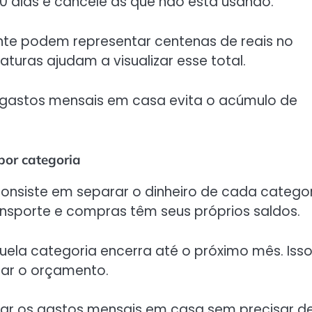
30 dias e cancele as que não está usando.
nte podem representar centenas de reais no
uras ajudam a visualizar esse total.
 os gastos mensais em casa evita o acúmulo de
por categoria
consiste em separar o dinheiro de cada catego
ransporte e compras têm seus próprios saldos.
la categoria encerra até o próximo mês. Iss
sar o orçamento.
lar os gastos mensais em casa sem precisar d